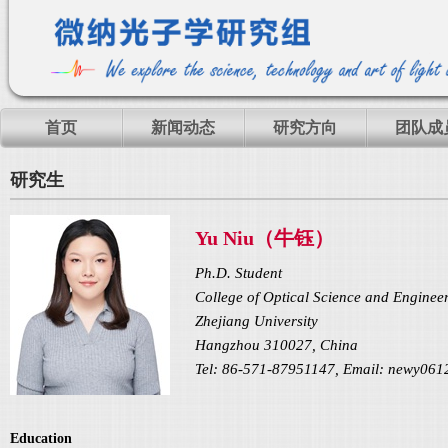
首页
新闻动态
研究方向
团队成
研究生
Yu Niu（牛钰）
Ph.D. Student
College of Optical Science and Enginee
Zhejiang University
Hangzhou 310027, China
Tel: 86-571-87951147, Email: newy06
Education