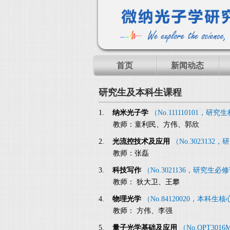
首页
新闻动态
研究生及本科生课程
1.
纳米光子学
（No.111110101，研
教师：童利民、方伟、郭欣
2.
光流控技术及应用
（No.302313
教师：张磊
3.
科技写作
（No.3021136，研究生必
教师： 狄大卫、王攀
4.
物理光学
（No.84120020，本科生
教师： 方伟、李强
5.
量子光学基础及应用
（No.OPT30