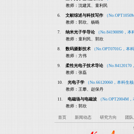
教师：沈建其、童利民
6.
文献综述与科技写作
（No.OPT10
教师：郭欣、杨旸
7.
纳米光子学导论
（No.84190090
教师：童利民、郭欣
8.
数码摄影技术
（No.OPT0701G，
教师：方伟
9.
柔性光电子技术导论
（No.84120
教师：张磊
10.
光电子学
（No.66120060，本科
教师：王攀、赵保丹
11.
电磁场与电磁波
（No.OPT2004
教师：郭欣
首页
新闻动态
研究方向
团队