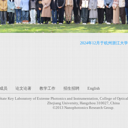
2024年12月于杭州浙
成员
论文论著
教学工作
招生招聘
English
State Key Laboratory of Extreme Photonics and Instrumentation, College of Optica
Zhejiang University, Hangzhou 310027, China
©2013 Nanophotonics Research Group.