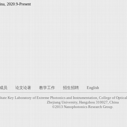
ina, 2020.9-Present
成员
论文论著
教学工作
招生招聘
English
State Key Laboratory of Extreme Photonics and Instrumentation, College of Optica
Zhejiang University, Hangzhou 310027, China
©2013 Nanophotonics Research Group.