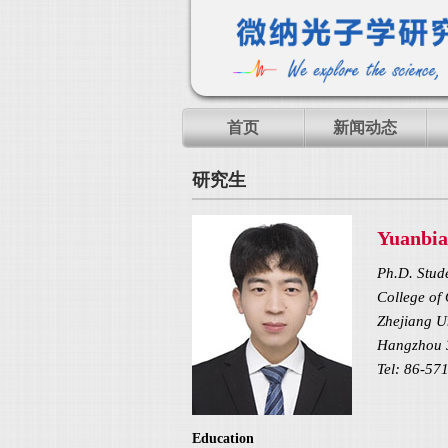
首页
新闻动态
研究生
Yuanb
Ph.D. Stud
College of
Zhejiang U
Hangzhou 
Tel: 86-57
Education