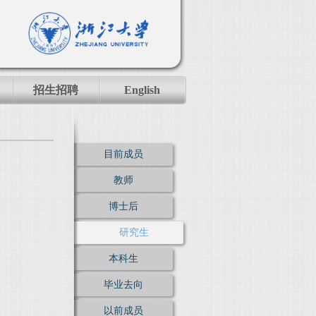
招生招聘
English
目前成员
教师
博士后
研究生
本科生
毕业去向
以前成员